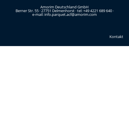
Amorim Deutschland GmbH
Berner Str. 55 · 27751 Delmenhorst · tel: +49 4221 689 640 ·
e-mail: info.parquet.acf@amorim.com
Kontakt